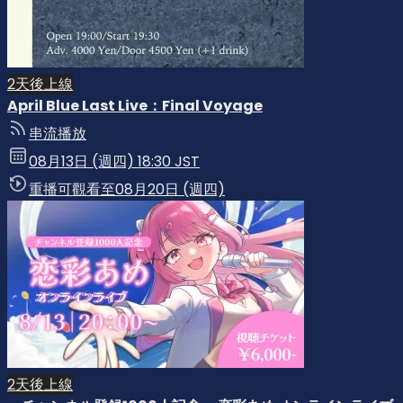
2天後上線
April Blue Last Live：Final Voyage
串流播放
08月13日 (週四) 18:30 JST
重播可觀看至08月20日 (週四)
2天後上線