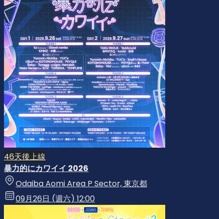
46天後上線
暴力的にカワイイ 2026
Odaiba Aomi Area P Sector, 東京都
09月26日 (週六) 12:00