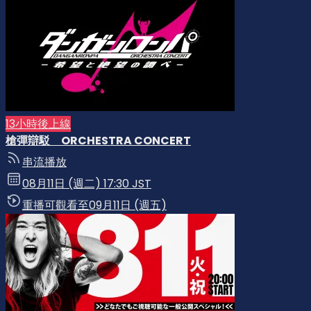
13小時後上線
槍彈辯駁 ORCHESTRA CONCERT
串流播放
08月11日 (週二) 17:30 JST
重播可觀看至09月11日 (週五)