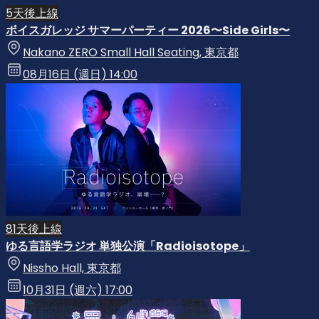
5天後上線
ボイスガレッジ サマーパーティー 2026〜Side Girls〜
Nakano ZERO Small Hall Seating, 東京都
08月16日 (週日) 14:00
81天後上線
ゆる言語学ラジオ 単独公演「Radioisotope」
Nissho Hall, 東京都
10月31日 (週六) 17:00