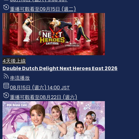
重播可觀看至09月15日 (週二)
4天後上線
Double Dutch Delight Next Heroes East 2026
串流播放
08月15日 (週六) 14:00 JST
重播可觀看至08月22日 (週六)