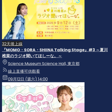
32天後上線
『MOMO・SORA・SHIINA Talking Stage』#3 ～夏川
椎菜のラジオ聞いてほしーな。～
Science Museum Science Hall, 東京都
線上直播可供觀看
09月12日 (週六) 14:00