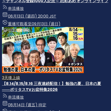
～チャンネル登録1000人記念～ 恋彩あめ オンラインライブ
串流播放
08月13日 (週四) 20:00 JST
重播可觀看至09月13日 (週日)
3天後上線
【8.14/8.15/8.16 三夜連続配信！】勉強の夏、日本の夏
――ポリタスTVお盆特集2026
串流播放
08月14日 (週五) 待定