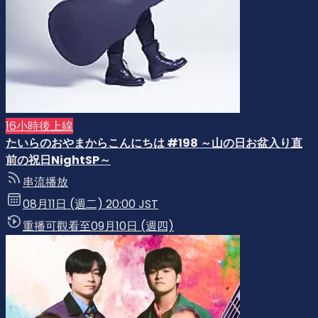
16小時後上線
たいらのおやまからこんにちは #198 ～山の日お盆入り直
前の祝日NightSP～
串流播放
08月11日 (週二) 20:00 JST
重播可觀看至09月10日 (週四)