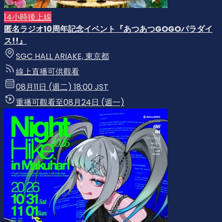
14小時後上線
匿名ラジオ10周年記念イベント『あつあつGOGOパラダイ
ス!!』
SGC HALL ARIAKE, 東京都
線上直播可供觀看
08月11日 (週二) 18:00 JST
重播可觀看至08月24日 (週一)