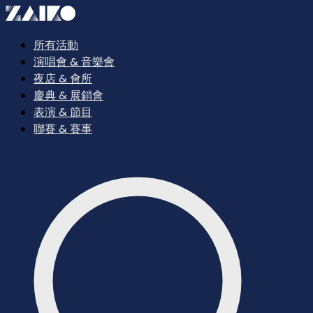
所有活動
演唱會 & 音樂會
夜店 & 會所
慶典 & 展銷會
表演 & 節目
聯賽 & 賽事