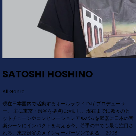
SATOSHI HOSHINO
All Genre
現在日本国内で活動するオールラウド DJ/ プロデューサ
ー。 主に東京・渋谷を拠点に活動し、現在までに数々のヒ
ットチューンやコンピレーションアルバムを武器に日本の音
楽シーンにインパクトを与える今、若手の中でも最も注目さ
れる、東京渋谷のメインキーパーソンである。 2008