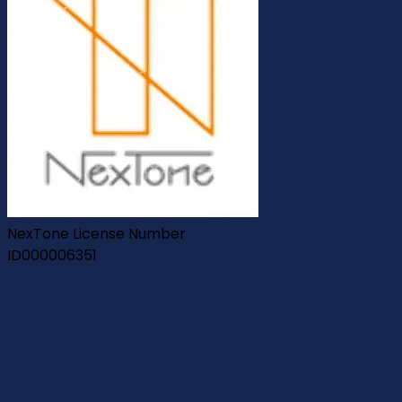
NexTone License Number
ID000006351