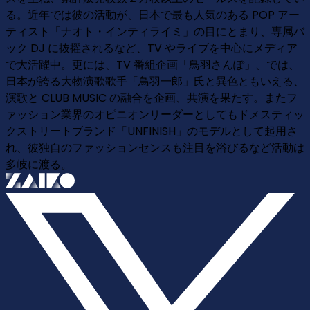
る。近年では彼の活動が、日本で最も人気のある POP アー
ティスト「ナオト・インティライミ」の目にとまり、専属バ
ック DJ に抜擢されるなど、TV やライブを中心にメディア
で大活躍中。更には、TV 番組企画「鳥羽さんぽ」、では、
日本が誇る大物演歌歌手「鳥羽一郎」氏と異色ともいえる、
演歌と CLUB MUSIC の融合を企画、共演を果たす。またフ
ァッション業界のオピニオンリーダーとしてもドメスティッ
クストリートブランド「UNFINISH」のモデルとして起用さ
れ、彼独自のファッションセンスも注目を浴びるなど活動は
多岐に渡る。