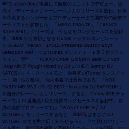
年“Glutton Boyz”名義にて衝撃のユニットでデビュー、国
内インディー＆メジャーレーベルよりリリースを重ね、日本
を代表するシンガーからプロデューサーまで国内外の豪華ア
ーティストが参加した、「MEGA TRANCE」「TRANCE
RAVE BEST」シリーズは、今もなをロングセールスを記録
中。2009 年自身初となる iTunes デジタルコンピレーショ
ン ALBUM「MEGA TRANCE Presents Glutton Boyz
Selection vol.1」では iTunes ダンスチャート第 3 位にラン
クイン。翌年、「TOKYO CAMP Global 4 Beat DJ Non
Stop Mix 01 Rough Mixed by DJ U☆HEY? &amp; DJ
SATOSHI」をリリースすると、自身初のiTunes ダンスチャ
ート 第 1 位を獲得。 個人名義では念願である、「NO.1
PARTY MIX R&B HOUSE BEST -Mixed by DJ SATOSHI-」
を自身のレーベルよりリリース、すると、iTunes R&B チャ
ートでは 12 週連続 1 位を獲得ロングセールスを記録中。自
身の楽曲プロデュースでは「PLANET EARTH / DJ
SATOSHI」をリリースするなど、2013 年はまさに DJ
SATOSHI の名を世に広く知らせるべく、立て続けにリリー
スを重ね、累計販売枚数２万枚以上のセールスを記録してい