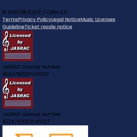
© ZAIKO株式会社 / Zaiko K.K.
Terms
Privacy Policy
Legal Notice
Music Licenses
Guideline
Ticket resale notice
JASRAC License Number
9024790001Y45037
JASRAC License Number
9024790002Y45037