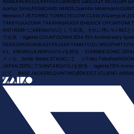
Noise,KREWELLA,KRYDER,Laidback Luke,LAZY RICH,Lush &
&amp; Simo,PEGBOARD NERDS,Quentin Mosimann,QUINT
Newson,TJR,TORRO TORRO,YELLOW CLAW,W&amp;W,ZEDS 
TAKKYU,KAZUMA TAKAHASHI,KEN ISHII,KICK OFF,MITOM
ANTHEMS-にARENAのVJとして出演。それに伴いVJ REZとして始動。
て出演 ・ageHa COUNTDOWN 2014 11th Anniversary S
DEAD,SHOGUN,BLASTERJAXX YAMATO,DJ WILDPART
VJ、KREWELLA,NERVOのVJを担当 ・SUMMER SONIC 2014に
メッセ、Sonic Beats STAGEにて ☆Taku Takahashi,DON 
JAPAN 2015にてSHINTAROのVJを担当 ・ageHa 13th Anniv
にて BASS JACKERS,QUINTINO,80KIDZ,TJO,UENO ARI