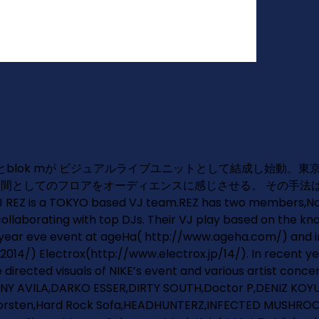
UAKIとblok mが ビジュアルライブユニットとして結成し始動
空間としてのフロアをオーディエンスに感じさせる。 その手法
YO based VJ team.REZ has two members,Nobuaki
,collaborating with top DJs. Their VJ play based on the k
New year eve event at ageHa( http://www.ageha.com/) a
4/) Electrox(http://www.electrox.jp/14/). In recent year
directed visuals of NIKE’s event and various artist conc
Y AVILA,DARKO ESSER,DIRTY SOUTH,Doctor P,DENIZ KOYU
orsten,Hard Rock Sofa,HEADHUNTERZ,INFECTED MUSHROOM,