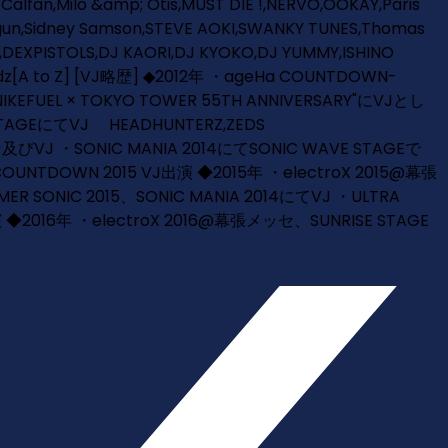
Calfan,Milo &amp; Otis,MUST DIE !,NERVO,OOKAY,Paris
un,Sidney Samson,STEVE AOKI,SWANKY TUNES,Thomas
DEXPISTOLS,DJ KAORI,DJ KYOKO,DJ YUMMY,ISHINO
kidz[A to Z] [VJ略歴] ◆2012年 ・ageHa COUNTDOWN-
EL × TOKYO TOWER 55TH ANNIVERSARY"にVJとし
 STAGEにてVJ HEADHUNTERZ,ZEDS
及びVJ ・SONIC MANIA 2014にてSONIC WAVE STAGEで
OUNTDOWN 2015 VJ出演 ◆2015年 ・electroX 2015@幕張
ER SONIC 2015、SONIC MANIA 2014にてVJ ・ULTRA
演 ◆2016年 ・electroX 2016@幕張メッセ、SUNRISE STAGE