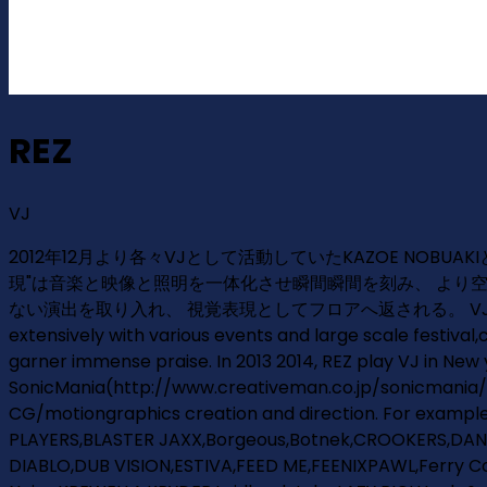
REZ
VJ
2012年12月より各々VJとして活動していたKAZOE NOB
現"は音楽と映像と照明を一体化させ瞬間瞬間を刻み、 より
ない演出を取り入れ、 視覚表現としてフロアへ返される。 VJ REZ is a TOK
extensively with various events and large scale festival
garner immense praise. In 2013 2014, REZ play VJ in 
SonicMania(http://www.creativeman.co.jp/sonicmania/201
CG/motiongraphics creation and direction. For example 
PLAYERS,BLASTER JAXX,Borgeous,Botnek,CROOKERS,DANN
DIABLO,DUB VISION,ESTIVA,FEED ME,FEENIXPAWL,Ferry C