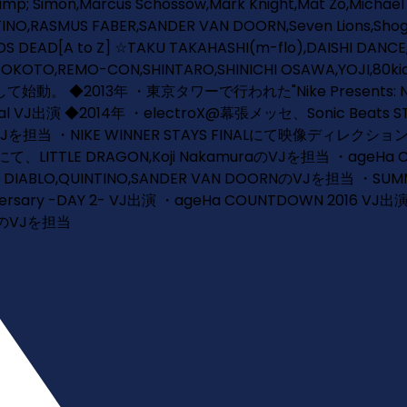
amp; Simon,Marcus Schossow,Mark Knight,Mat Zo,Michael 
INO,RASMUS FABER,SANDER VAN DOORN,Seven Lions,Shog
DEAD[A to Z] ☆TAKU TAKAHASHI(m-flo),DAISHI DANCE,
I TOKOTO,REMO-CON,SHINTARO,SHINICHI OSAWA,YOJI,80
 ◆2013年 ・東京タワーで行われた"Nike Presents: NIKEFU
peial VJ出演 ◆2014年 ・electroX@幕張メッセ、Sonic Beats
YのVJを担当 ・NIKE WINNER STAYS FINALにて映像ディレクション
て、LITTLE DRAGON,Koji NakamuraのVJを担当 ・ageHa C
DIABLO,QUINTINO,SANDER VAN DOORNのVJを担当 ・SUMM
ersary -DAY 2- VJ出演 ・ageHa COUNTDOWN 2016 VJ出
SAのVJを担当