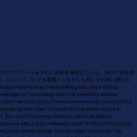
。東京のクラブシーンを中心に活動を展開している。 REZの"視覚表
は、VJというプレイを基盤としながらも時にその枠に捕われ
 Kazoe&amp;TakuyaMiyagawa. has working
nowledges of technology and the creativity senses
nd in SummerSonic(http://www.summersonic.com/2014/),
s,along with their VJ work,REZ has been active in
ert. [co-star] Aly&amp;Fila,BASS JACKERS,BINGO
,Derrick May,DIEGO MIRANDA,DIMITRI FROM PARIS,DON
JAUZ,Jewelz &amp; Sparks,Julian Jordan,Kill The