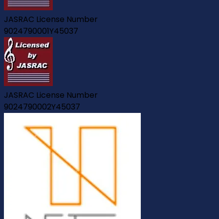
JASRAC License Number
9024790001Y45037
JASRAC License Number
9024790002Y45037