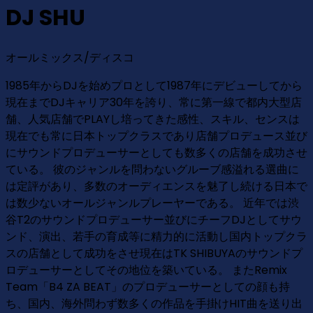
DJ SHU
オールミックス/ディスコ
1985年からDJを始めプロとして1987年にデビューしてから
現在までDJキャリア30年を誇り、常に第一線で都内大型店
舗、人気店舗でPLAYし培ってきた感性、スキル、センスは
現在でも常に日本トップクラスであり店舗プロデュース並び
にサウンドプロデューサーとしても数多くの店舗を成功させ
ている。 彼のジャンルを問わないグルーブ感溢れる選曲に
は定評があり、多数のオーディエンスを魅了し続ける日本で
は数少ないオールジャンルプレーヤーである。 近年では渋
谷T2のサウンドプロデューサー並びにチーフDJとしてサウ
ンド、演出、若手の育成等に精力的に活動し国内トップクラ
スの店舗として成功をさせ現在はTK SHIBUYAのサウンドプ
ロデューサーとしてその地位を築いている。 またRemix
Team「B4 ZA BEAT」のプロデューサーとしての顔も持
ち、国内、海外問わず数多くの作品を手掛けHIT曲を送り出