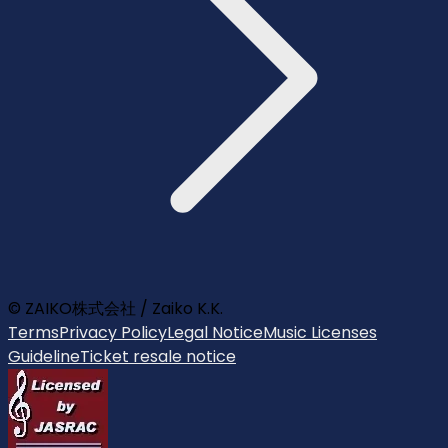
© ZAIKO株式会社 / Zaiko K.K.
Terms
Privacy Policy
Legal Notice
Music Licenses
Guideline
Ticket resale notice