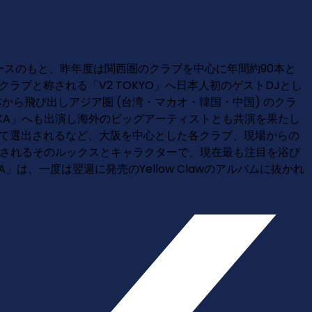
プロデュースのもと、昨年度は関西圏のクラブを中心に年間約90本と
トクラブと称される「V2 TOKYO」へ日本人初のゲストDJとし
から飛び出しアジア圏 (台湾・マカオ・韓国・中国) のクラ
FFE OSAKA」へも出演し海外のビッグアーティストとも共演を果たし
一人として選出されるなど、大阪を中心とした各クラブ、現場からの
持されるそのルックスとキャラクターで、現在最も注目を浴び
MAYA」は、一度は翌週に発売のYellow Clawのアルバムに抜かれ