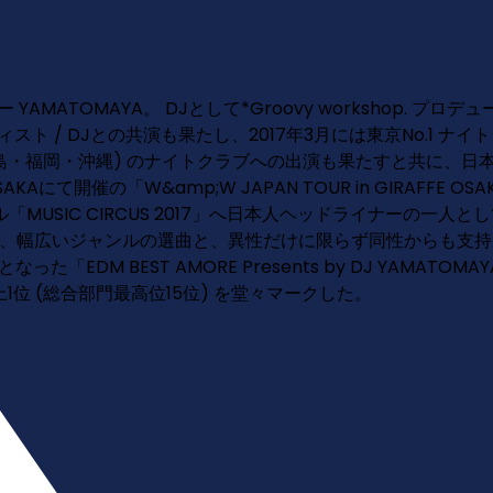
MATOMAYA。 DJとして*Groovy workshop. 
 / DJとの共演も果たし、2017年3月には東京No.1 ナイ
島・福岡・沖縄) のナイトクラブへの出演も果たすと共に、日本
AKAにて開催の「W&amp;W JAPAN TOUR in GIRA
「MUSIC CIRCUS 2017」へ日本人ヘッドライナーの
め、幅広いジャンルの選曲と、異性だけに限らず同性からも支
「EDM BEST AMORE Presents by DJ YAMATO
1位 (総合部門最高位15位) を堂々マークした。