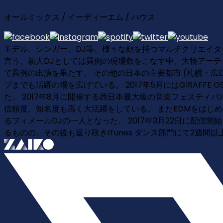
オールミックス / イーディーエム / ハウス
モデル、シンガー、DJ等、様々な顔を持つマルチクリエイター YA
言う、新人DJとしては異例の現場数をこなす中、大物アーティスト
て異例の出演を果たす。 その他の日本の主要都市 (札幌・広
ブまでも活躍の場を広げている。 2017年5月にはGIRAFFE OS
た。 2017年8月に開催する西日本最大級の音楽フェスティバル
信頼度、知名度も高く大活躍をしている。 またEDMをはじ
るフィメールDJの一人となった。 2017年3月22日に配信開始となった
るものの、その後も返り咲きiTunes ダンス部門にて2週間以上