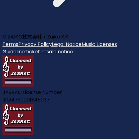
© ZAIKO株式会社 / Zaiko K.K.
Terms
Privacy Policy
Legal Notice
Music Licenses
Guideline
Ticket resale notice
JASRAC License Number
9024790001Y45037