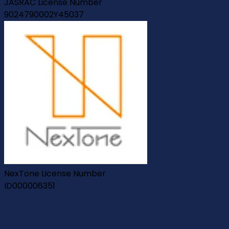
JASRAC License Number
9024790002Y45037
NexTone License Number
ID000006351