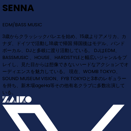
SENNA
EDM/BASS MUSIC
3歳からクラッシックバレエを始め、15歳よりアメリカ、カ
ナダ、ドイツで活動し18歳で帰国 帰国後はモデル、バンド
ボーカル、DJと多岐に渡り活動している。 DJはEDM、
BASSMUSIC 、HOUSE、HARDSTYLEと幅広いジャンルをプ
レイし、見た目からは想像できないハードなアクションでオ
ーディエンスを魅力している。 現在、WOMB TOKYO、
SOUND MUSEUM VISION、FYB TOKYOと3本のレギュラー
を持ち、新木場ageHa等その他有名クラブに多数出演して
いる。