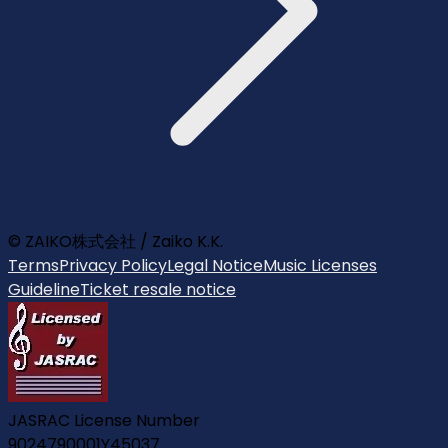
© ZAIKO株式会社 / Zaiko K.K.
Terms
Privacy Policy
Legal Notice
Music Licenses
Guideline
Ticket resale notice
JASRAC License Number
9024790001Y45037