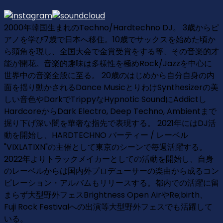
2000年韓国生まれのTechno/Hardtechno DJ。 3歳からピ
アノを学び7歳で日本へ移住。10歳でサックスを始めた頃か
ら頭角を現し、全国大会で金賞受賞をする等、その音楽的才
能が開花。音楽的趣味は多様性を極めRock/Jazzを中心に
世界中の音楽全般に至る。 20歳のはじめから自分自身の内
面を揺り動かされるDance MusicとりわけSynthesizerの美
しい音色やDarkでTrippyなHypnotic SoundにAddictし
HardcoreからDark Electro, Deep Techno, Ambientまで
掘り下げ深い闇を華奢な指先で表現する。 2021年にはDJ活
動を開始し、HARDTECHNO パーティー / レーベル
"VIXLATIXN"の主催として東京のシーンで毎週活躍する。
2022年よりトラックメイカーとしての活動を開始し、自身
のレーベルからは国内外プロデューサーの楽曲から成るコン
ピレーション・アルバムもリリースする。都内での活躍に留
まらず大型野外フェスBrightness Open AirやRe;birth、
Fuji Rock Festivalへの出演等大型野外フェスでも活躍して
いる。