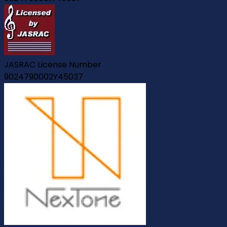
JASRAC License Number
9024790002Y45037