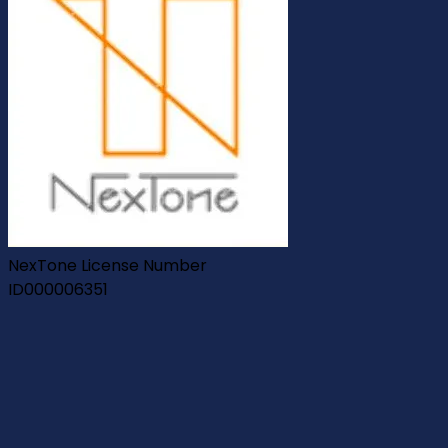
NexTone License Number
ID000006351