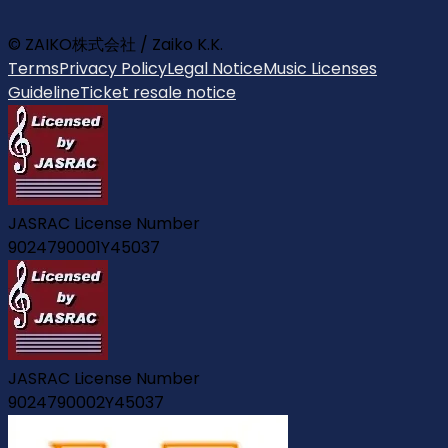
© ZAIKO株式会社 / Zaiko K.K.
Terms
Privacy Policy
Legal Notice
Music Licenses
Guideline
Ticket resale notice
JASRAC License Number
9024790001Y45037
JASRAC License Number
9024790002Y45037