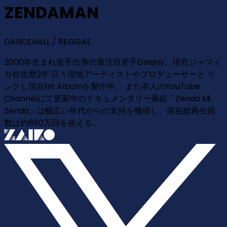
ZENDAMAN
DANCEHALL / REGGAE
2000年生まれ岩手出身の最注目若手Deejay。現在ジャマイ
カ在住歴2年 日々現地アーティストやプロデューサーと リ
ンクし現在1st Albumを製作中。 また本人のYouTube
Channelにて更新中のドキュメンタリー番組「Zenda Mi
Zenda」は幅広い年代からの支持を獲得し、現在総再生回
数は約650万回を超える。