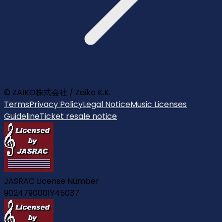
© ZAIKO株式会社 / Zaiko K.K.
Terms
Privacy Policy
Legal Notice
Music Licenses
Guideline
Ticket resale notice
JASRAC License Number
9024790001Y45037