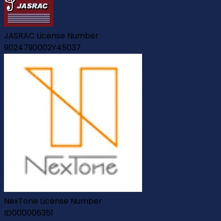
JASRAC License Number
9024790002Y45037
NexTone License Number
ID000006351