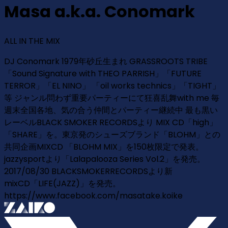
Masa a.k.a. Conomark
ALL IN THE MIX
DJ Conomark 1979年砂丘生まれ GRASSROOTS TRIBE
「Sound Signature with THEO PARRISH」「FUTURE
TERROR」「EL NINO」 「oil works technics」「TIGHT」
等 ジャンル問わず重要パーティーにて狂喜乱舞with me 毎
週末全国各地、気の合う仲間とパーティー継続中 最も黒い
レーベルBLACK SMOKER RECORDSより MIX CD「high」
「SHARE」を。東京発のシューズブランド「BLOHM」との
共同企画MIXCD 「BLOHM MIX」を150枚限定で発表。
jazzysportより「Lalapalooza Series Vol.2」を発売。
2017/08/30 BLACKSMOKERRECORDSより新
mixCD「LIFE(JAZZ)」を発売。
https://www.facebook.com/masatake.koike