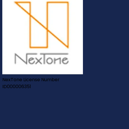
NexTone License Number
ID000006351