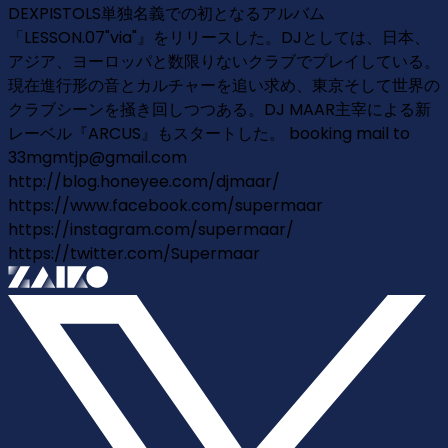
DEXPISTOLS単独名義での初となるアルバム
「LESSON.07"via"』をリリースした。DJとしては、日本、
アジア、ヨーロッパと数限りないクラブでプレイしている。
現在進行形の音とカルチャーを追い求め、東京そして世界の
クラブシーンを掻き回しつつある。DJ MAAR主宰による新
レーベル『ARCUS』もスタートした。 booking mail to
33mgmtjp@gmail.com
http://blog.honeyee.com/djmaar/
https://www.facebook.com/supermaar
https://instagram.com/supermaar/
https://twitter.com/Supermaar