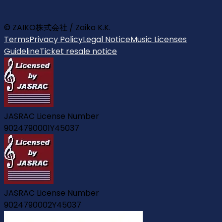
© ZAIKO株式会社 / Zaiko K.K.
Terms
Privacy Policy
Legal Notice
Music Licenses
Guideline
Ticket resale notice
JASRAC License Number
9024790001Y45037
JASRAC License Number
9024790002Y45037