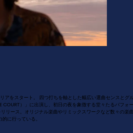
)
キャリアをスタート。 四つ打ちを軸とした幅広い選曲センスとグル
ORANGE COURT）」に出演し、初日の夜を象徴する堂々たるパ
0年）をリリース。オリジナル楽曲やリミックスワークなど数々の楽
力的に行っている。