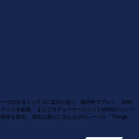
ーヴのあるミックスに定評があり、国内外でプレイ。 2010
フォーマンスを披露。 またプロデューサーユニットMYSSのメンバ
曲制作を担当。 現在は新たに立ち上げたレーベル「Things」