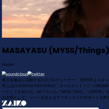
MASAYASU (MYSS/Things
House
東京を拠点に活動するDJ/プロデューサー。 2005年より
年にはFUJI ROCK FESTIVALの「オールナイトフジ（
ーとしても知られ、1stアルバム『MYSS TAKE』（201
の主宰として、シーンを支えるアーティストのサポートも精