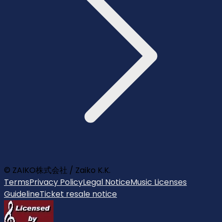
© ZAIKO株式会社 / Zaiko K.K.
Terms
Privacy Policy
Legal Notice
Music Licenses
Guideline
Ticket resale notice