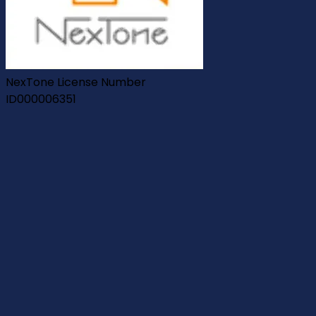
NexTone License Number
ID000006351