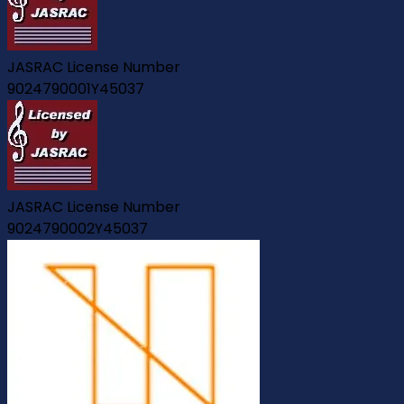
JASRAC License Number
9024790001Y45037
JASRAC License Number
9024790002Y45037