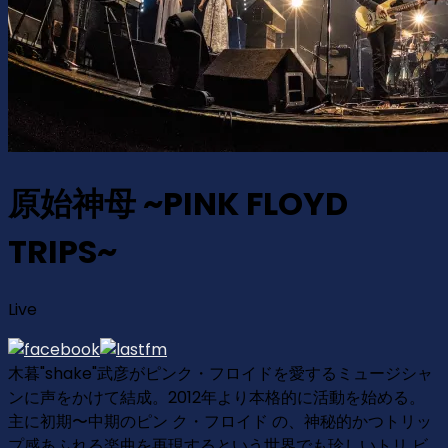
原始神母 ~PINK FLOYD
TRIPS~
Live
木暮"shake"武彦がピンク・フロイドを愛するミュージシャ
ンに声をかけて結成。2012年より本格的に活動を始める。
主に初期〜中期のピン ク・フロイド の、神秘的かつトリッ
プ感あふれる楽曲を再現するという世界でも珍しいトリ ビ