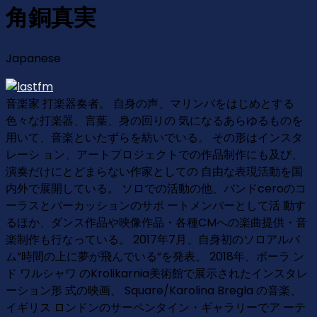
角銅真実
Japanese
音楽家 打楽器奏者。 自身の声、マリンバをはじめとする
色々な打楽器、言葉、身の回りの 気になるあらゆるものを
用いて、音楽といたずらを紡いでいる。 その形はインスタ
レーシ ョン、アートプロジェクトでの作品制作にも及び、
演奏だけにとどまらない作家としての 自由な表現活動を国
内外で展開している。 ソロでの活動の他、バンドceroのコ
ーラスとパーカッションのサポ ートメンバーとして活 動す
るほか、ダンス作品や映像作品・各種CMへの楽曲提供・音
楽制作も行なっている。 2017年7月、自身初のソロアルバ
ム”時間の上に夢が飛んでいる”を発表。 2018年、ポーラ ン
ド ワルシャワ のKrolikarnia美術館で展示されたインスタレ
ーション形 式の映画、 Square/Karolina Bregla の音楽、
イギリス ロンドンのサーペンタイン・ギャラリーでア ーテ