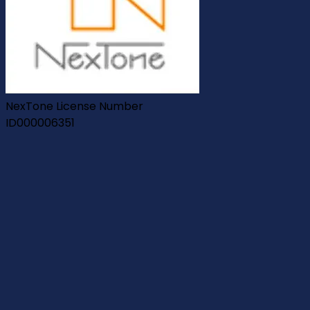
NexTone License Number
ID000006351