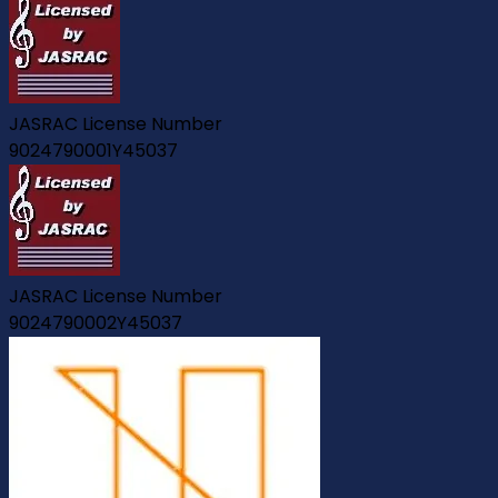
JASRAC License Number
9024790001Y45037
JASRAC License Number
9024790002Y45037