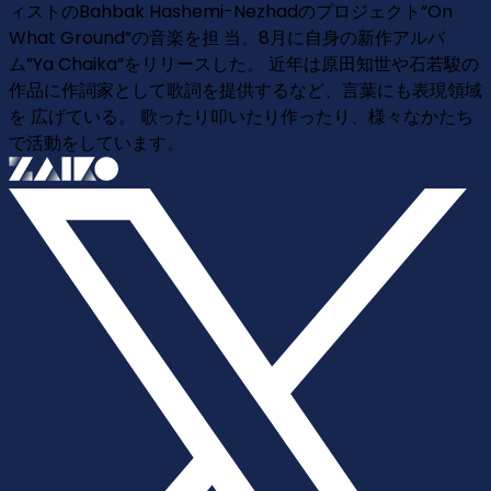
ィストのBahbak Hashemi-Nezhadのプロジェクト“On
What Ground”の音楽を担 当。8月に自身の新作アルバ
ム”Ya Chaika”をリリースした。 近年は原田知世や石若駿の
作品に作詞家として歌詞を提供するなど、言葉にも表現領域
を 広げている。 歌ったり叩いたり作ったり、様々なかたち
で活動をしています。