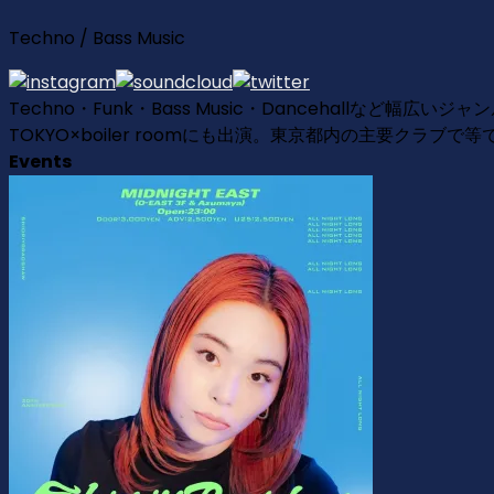
Techno / Bass Music
Techno・Funk・Bass Music・Dancehallなど幅広いジ
TOKYO×boiler roomにも出演。東京都内の主要クラブで
Events