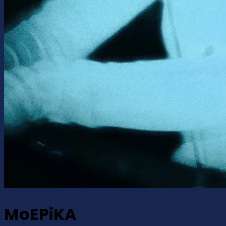
MoEPiKA