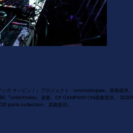
コルク企画『マンガ マッピン！』プロジェクト「onomatopee」楽曲提供。 20
0『Unbirthday』楽曲、CP CAMPANY CM楽曲提供。 2020年 
021 paris collection、楽曲提供。