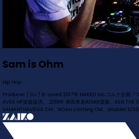
Sam is Ohm
Hip Hop
Producer / DJ / B-Loved 2017年 NAKED Inc.
AVEX HP楽曲提供。 2019年 倖田來未REMIX楽曲、KEN THE 39
SAMANTHAVEGA CM、NOAH clothing CM、doublet S/S2