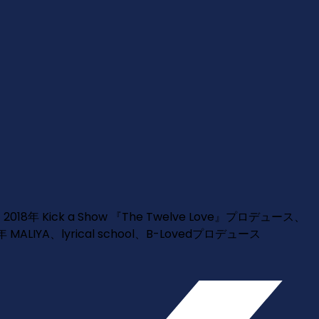
18年 Kick a Show 『The Twelve Love』プロデュース、
MALIYA、lyrical school、B-Lovedプロデュース