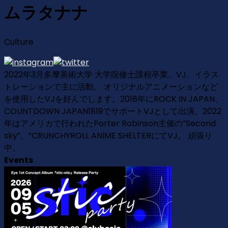
ムラタナナ
Culture
2022年3月多摩美術大学 大学院修士課程卒業。VJ、イラス
トレーションで主に活動。 オリジナルアニメーションなど
を使用したVJを好んでします。2018年にROCK IN JAPAN、
COUNTDOWN JAPAN1819でサポートVJとして出演。2022
年はアメリカで行われたPorter Robinson主催の”Second
sky”、”CRUNCHYROLL ANIME SHELTERにてVJ。 頑張り
中。
Events