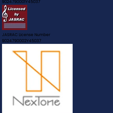
9024790001Y45037
JASRAC License Number
9024790002Y45037