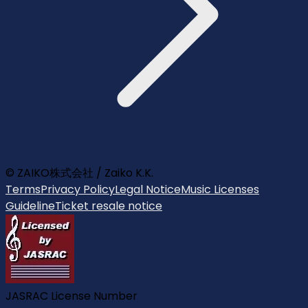
© ZAIKO株式会社 / Zaiko K.K.
Terms
Privacy Policy
Legal Notice
Music Licenses
Guideline
Ticket resale notice
JASRAC License Number