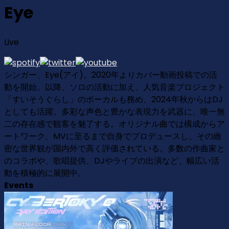
Eye
Live
シンガー、Eye(アイ)。2020年よりカバー動画投稿での活
動を開始。以降、ソロの活動に加え、人気音楽プロジェクト
「すいそうぐらし」のボーカルも務め、2024年秋からはDJ
としても活躍。多彩な声色と豊かな表現力を武器に、唯一無
二の存在感で観客を魅了する。オリジナル曲では構成からア
ートワーク、MVに至るまで自身でプロデュースし、その緻
密な世界観が国内外で高く評価されている。多数の作曲家と
のコラボや、歌唱提供、DJやライブの出演など、幅広い活
動を積極的に展開中。
Events