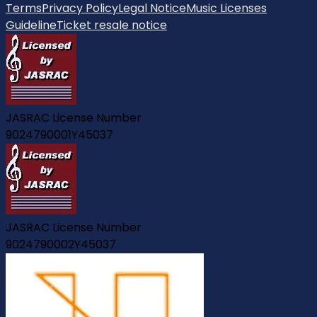
Terms
Privacy Policy
Legal Notice
Music Licenses
Guideline
Ticket resale notice
JASRAC License Number
9024790001Y45037
JASRAC License Number
9024790002Y45037