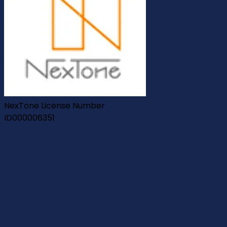
NexTone License Number
ID000006351