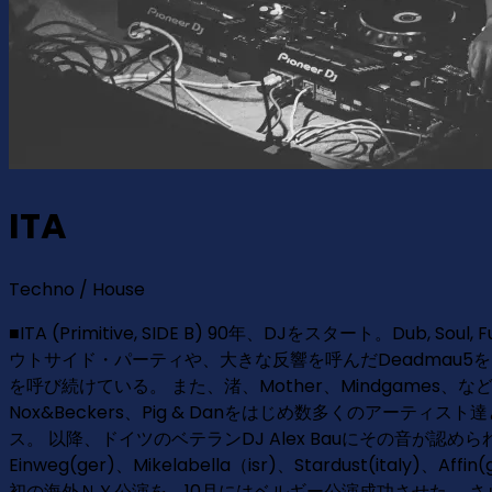
ITA
Techno / House
■ITA (Primitive, SIDE B) 90年、DJをスタート。Du
ウトサイド・パーティや、大きな反響を呼んだDeadmau5をはじ
を呼び続けている。 また、渚、Mother、Mindgames、など
Nox&Beckers、Pig & Danをはじめ数多くのアーティ
ス。 以降、ドイツのベテランDJ Alex Bauにその音が認められ、Al
Einweg(ger)、Mikelabella（isr)、Stardust(italy)、A
初の海外ＮＹ公演を、10月にはベルギー公演成功させた。 さらに