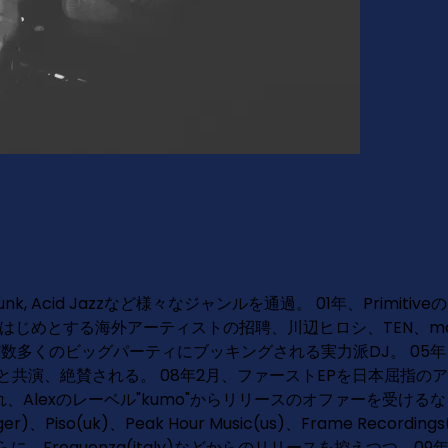
b, Soul, Funk, Acid Jazzなど様々なジャンルを通過。 01年
めとする海外アーティストの招聘、川辺ヒロシ、TEN、mayuri、
数多くのビッグパーティにブッキングされる実力派DJ。 05年、中村料理と
スト達と共演、絶賛される。 08年2月、ファーストEPを日本屈指のア
exのレーベル"kumo"からリリースのオファーを受けるなど、 Kirapi
ffin(ger)、Piso(uk)、Peak Hour Music(us)、Frame Re
、Frequenza(italy)などからのリリースを控えつつ、0