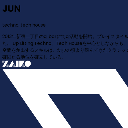
JUN
techno, tech house
2013年新宿二丁目のdj barにてdj活動を開始。プレイス
た。 Up Lifting Techno、Tech Houseを
空間を創出するスキルは、幼少の頃より嗜んできたクラシック音
確固たる地位を確立している。