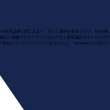
タイルの評判は瞬く間に広まり、すぐに都内の著名クラブ、WOMB、
中心としながらも、幅広い選曲でナイトクラブだけでなく商業施設やホテ
楽がバックグラウンドにあるからだ。 Female DJの流