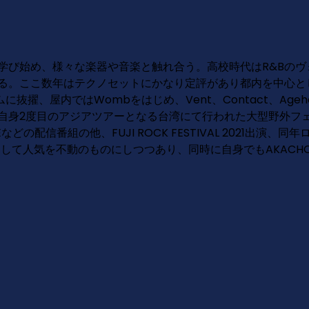
学び始め、様々な楽器や音楽と触れ合う。高校時代はR&Bの
る。ここ数年はテクノセットにかなり定評があり都内を中心とした
屋内ではWombをはじめ、Vent、Contact、Ageha、R 
き、自身2度目のアジアツアーとなる台湾にて行われた大型野外フ
などの配信番組の他、FUJI ROCK FESTIVAL 2021出演
として人気を不動のものにしつつあり、同時に自身でもAKACHO