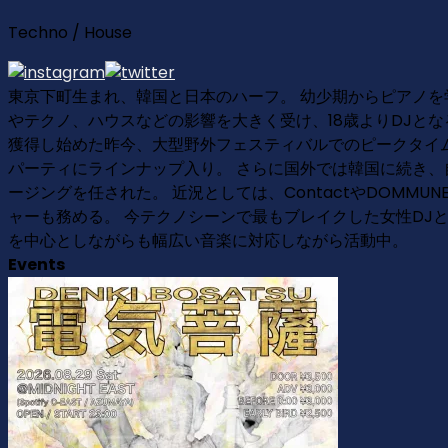
Techno / House
東京下町生まれ、韓国と日本のハーフ。 幼少期からピアノを
やテクノ、ハウスなどの影響を大きく受け、18歳よりDJとな
獲得し始めた昨今、大型野外フェスティバルでのピークタイムに抜擢、
パーティにラインナップ入り。 さらに国外では韓国に続
ージングを任された。 近況としては、ContactやDOMMUNE
ャーも務める。 今テクノシーンで最もブレイクした女性DJ
を中心としながらも幅広い音楽に対応しながら活動中。
Events