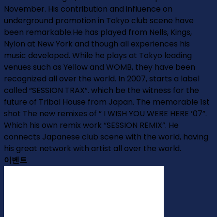
November. His contribution and influence on
underground promotion in Tokyo club scene have
been remarkable.He has played from Nells, Kings,
Nylon at New York and though all experiences his
music developed. While he plays at Tokyo leading
venues such as Yellow and WOMB, they have been
recognized all over the world. In 2007, starts a label
called “SESSION TRAX”. which be the witness for the
future of Tribal House from Japan. The memorable 1st
shot The new remixes of ” I WISH YOU WERE HERE ’07”.
Which his own remix work “SESSION REMIX”. He
connects Japanese club scene with the world, having
his great network with artist all over the world.
이벤트