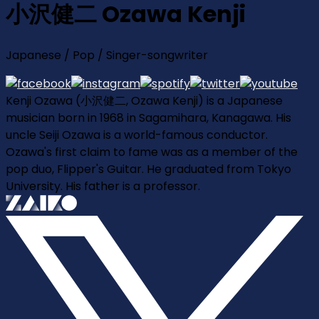
小沢健二 Ozawa Kenji
Japanese / Pop / Singer-songwriter
Kenji Ozawa (小沢健二, Ozawa Kenji) is a Japanese
musician born in 1968 in Sagamihara, Kanagawa. His
uncle Seiji Ozawa is a world-famous conductor.
Ozawa's first claim to fame was as a member of the
pop duo, Flipper's Guitar. He graduated from Tokyo
University. His father is a professor.