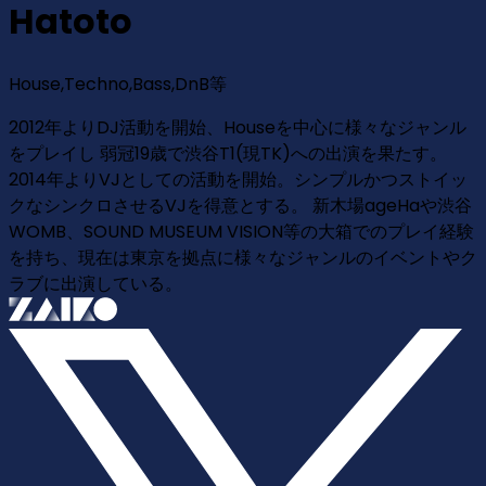
Hatoto
House,Techno,Bass,DnB等
2012年よりDJ活動を開始、Houseを中心に様々なジャンル
をプレイし 弱冠19歳で渋谷T1(現TK)への出演を果たす。
2014年よりVJとしての活動を開始。シンプルかつストイッ
クなシンクロさせるVJを得意とする。 新木場ageHaや渋谷
WOMB、SOUND MUSEUM VISION等の大箱でのプレイ経験
を持ち、現在は東京を拠点に様々なジャンルのイベントやク
ラブに出演している。