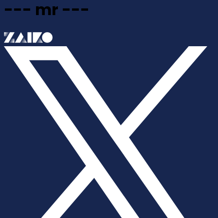
--- mr ---