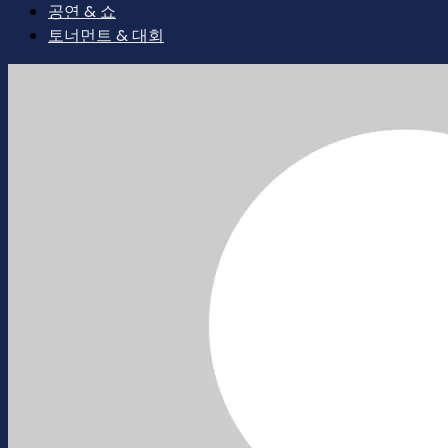
공연 & 쇼
토너먼트 & 대회