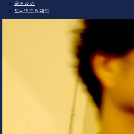
공연 & 쇼
토너먼트 & 대회