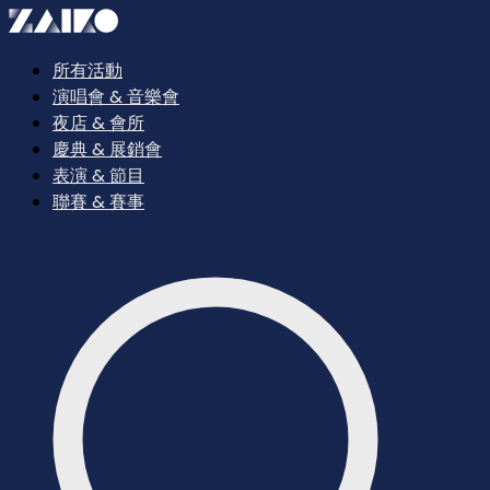
所有活動
演唱會 & 音樂會
夜店 & 會所
慶典 & 展銷會
表演 & 節目
聯賽 & 賽事