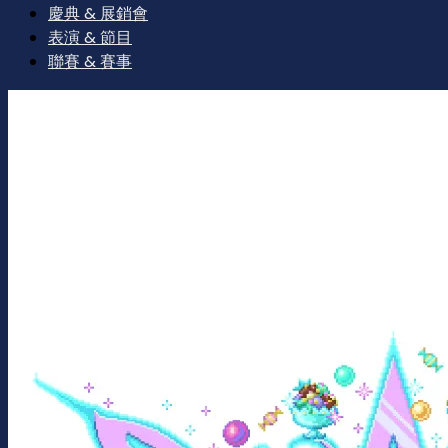
慶典 & 展銷會
表演 & 節目
聯賽 & 賽事