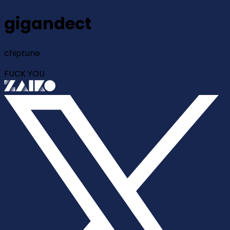
gigandect
chiptune
FUCK YOU