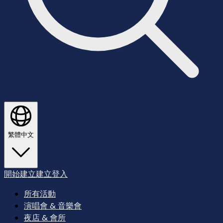
繁體中文
開始建立
建立
登入
所有活動
演唱會 & 音樂會
夜店 & 會所