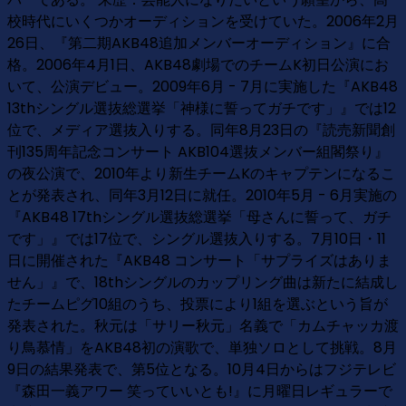
校時代にいくつかオーディションを受けていた。2006年2月
26日、『第二期AKB48追加メンバーオーディション』に合
格。2006年4月1日、AKB48劇場でのチームK初日公演にお
いて、公演デビュー。2009年6月 - 7月に実施した『AKB48
13thシングル選抜総選挙「神様に誓ってガチです」』では12
位で、メディア選抜入りする。同年8月23日の『読売新聞創
刊135周年記念コンサート AKB104選抜メンバー組閣祭り』
の夜公演で、2010年より新生チームKのキャプテンになるこ
とが発表され、同年3月12日に就任。2010年5月 - 6月実施の
『AKB48 17thシングル選抜総選挙「母さんに誓って、ガチ
です」』では17位で、シングル選抜入りする。7月10日・11
日に開催された『AKB48 コンサート「サプライズはありま
せん」』で、18thシングルのカップリング曲は新たに結成し
たチームピグ10組のうち、投票により1組を選ぶという旨が
発表された。秋元は「サリー秋元」名義で「カムチャッカ渡
り鳥慕情」をAKB48初の演歌で、単独ソロとして挑戦。8月
9日の結果発表で、第5位となる。10月4日からはフジテレビ
『森田一義アワー 笑っていいとも!』に月曜日レギュラーで