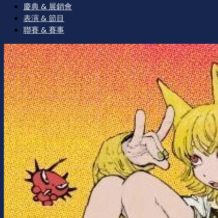
慶典 & 展銷會
表演 & 節目
聯賽 & 賽事