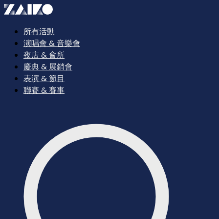
所有活動
演唱會 & 音樂會
夜店 & 會所
慶典 & 展銷會
表演 & 節目
聯賽 & 賽事