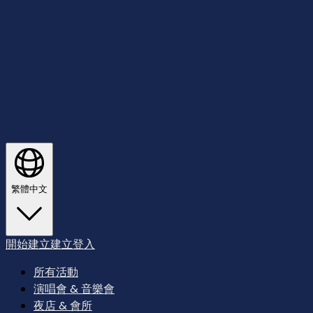
繁體中文
開始建立
建立
登入
所有活動
演唱會 & 音樂會
夜店 & 會所