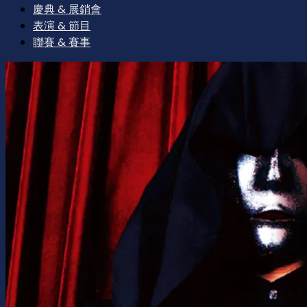
慶典 & 展銷會
表演 & 節目
聯賽 & 賽事