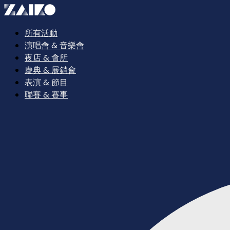
所有活動
演唱會 & 音樂會
夜店 & 會所
慶典 & 展銷會
表演 & 節目
聯賽 & 賽事