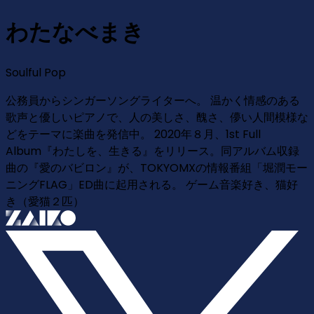
わたなべまき
Soulful Pop
公務員からシンガーソングライターへ。 温かく情感のある
歌声と優しいピアノで、人の美しさ、醜さ、儚い人間模様な
どをテーマに楽曲を発信中。 2020年８月、1st Full
Album『わたしを、生きる』をリリース。同アルバム収録
曲の『愛のバビロン』が、TOKYOMXの情報番組「堀潤モー
ニングFLAG」ED曲に起用される。 ゲーム音楽好き、猫好
き（愛猫２匹）