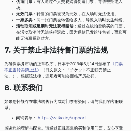
伪造门票
：有人通过个人交易购得伪造门票，导致被拒绝入
场。
无效门票
：转售的门票被视为无效，在入场时无法使用。
一票多卖
：同一张门票被转售给多人，导致入场时发生纠纷。
活动取消或延期时无法获得赔偿
：通过在线拍卖购买的门票，
在活动取消时无法获得退款，因为退款已发给转售者，而您可
能无法联系到对方。
7. 关于禁止非法转售门票的法规
为确保票务市场的正常秩序，日本于2019年6月14日颁布了
《门票
不正当转卖禁止法》
（日文原文：「チケット不正転売禁止
法」）。根据该法律，违规者可能会面临严厉处罚。
8. 联系我们
如果您怀疑存在非法转售行为或对门票有疑问，请与我们的客服联
系。
问询表单：
https://zaiko.io/support
感谢您的理解与配合。请通过正规渠道购买和使用门票，安心享受