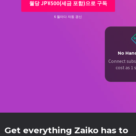
월당 JP¥500(세금 포함)으로 구독
6 월마다 자동 갱신
No Hand
Connect subs
cost as 1
Get everything Zaiko has to